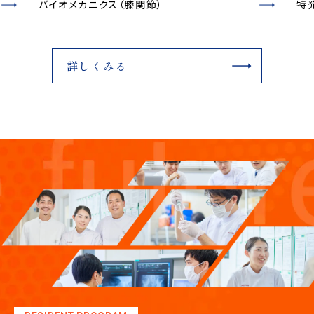
バイオメカニクス（膝関節）
特
詳しくみる