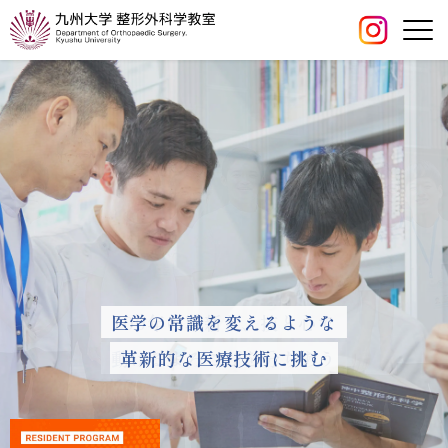
世界の整形外科をリードする
医学の常識を変えるような
100年の革新と、技と心で
動けるよろこびを分ちあう
革新的な医療技術に挑む
医師たちを育てる