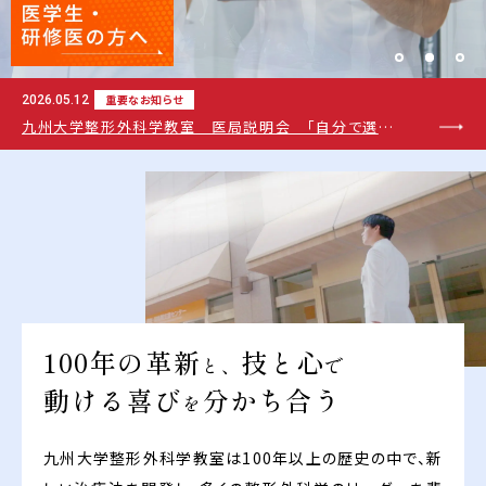
重要なお知らせ
2026.05.12
九州大学整形外科学教室 医局説明会 「自分で選
ぶ。その先に、道がある。」 2026/7/4（土）17:30
100年の革新
技と心
と、
で
動ける喜び
分かち合う
を
九州大学整形外科学教室は100年以上の歴史の中で、新