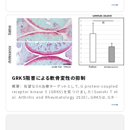
首座とし、本邦における推定患者数は約1000万人、潜在患者
数は約3000万人とも言われます。いずれの疾患も高齢化に伴
い患者数は増加傾向にあり、安全かつ有用な新規治療薬の開
発が期待されます。一見異なる両疾患ですが、滑膜炎という共
通す
GRK5阻害による軟骨変性の抑制
概要： 有望なOA治療ターゲットとして、G protein-coupled
receptor kinase 5 (GRK5)を見つけました（Sueishi T et
al. Arthritis and Rheumatology 2020）。GRK5は、Gタン
パク質共役受容体をリン酸化し、脱感作するキナーゼである一
方、多数の細胞内タンパク質と相互作用して、細胞内シグナル
伝達系の情報集積部位としての役