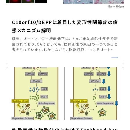
C10orf10/DEPPに着目した変形性関節症の病
態メカニズム解明
概要： オートファジー機能低下は、さまざまな加齢性疾患で報
告されており、OAにおいても、軟骨変性の原因の一つであると
考えられています。しかしながら、軟骨細胞におけるオートファ
ジー機能低下の原因は、未だ十分に解明されていません。近
年、FOXO転写因子のターゲット遺伝子である
C10orf10/Decidual protein induced by
progesterone（DEPP）が、オートファジー
軟骨変性と軟骨分化におけるForkhead box