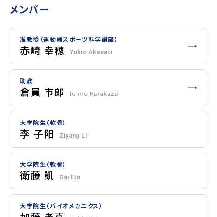
メンバー
准教授（運動器スポーツ科学講座）
赤崎 幸穂
Yukio Akasaki
助教
倉員 市郎
Ichiro Kurakazu
大学院生（軟骨）
李 子阳
Ziyang Li
大学院生（軟骨）
衛藤 凱
Gai Eto
大学院生（バイオメカニクス）
加藤 孝喜