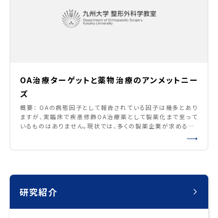
OA治療ターゲットと薬物治療のアンメットニー
ズ
概要： OAの病態因子として報告されている因子は幾多とあり
ますが、実臨床で疾患修飾OA治療薬として製薬化まで至って
いるものはありません。現状では、多くの製薬企業が求めるOA
治療の新薬は再生効果、すなわち変性軟骨がもとに戻る効果
を期待するものです。しかしながら、OAの病態を考えると、完全
な再生軟骨でなければいずれ変性することになります。 具体
的内容： アカデミアと製薬企業のギャップがOA治療において
研究紹介