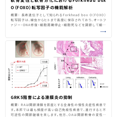
O（FOXO）転写因子の機能解析
概要： 長寿遺伝子として知られるForkhead box O（FOXO）
転写因子は、線虫からヒトまで高度に保存されており、オートフ
ァジー・DNA修復・細胞周期停止・細胞死などを調節して細胞
の恒常性を維持しています。OAの軟骨細胞では、FOXO転写因
子の機能が低下しており、オートファジーを介した酸化ストレス
に対する抵抗性が低下する原因であることを明らかにしまし
た。FOXOノックアウトマウスでは、成長
GRK5阻害による滑膜炎の抑制
概要： RAは関節滑膜を首座とする全身性の慢性炎症性疾患で
す。本邦では最も頻度が高い自己免疫性疾患で、進行すると不
可逆性の関節破壊を来します。他方、OAは関節軟骨の変性を