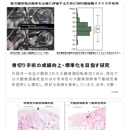
G, Ikemura S, et al.
骨切り手術の成績向上・標準化を目指す研究
杉岡洋一先生が開発された大腿骨頭回転骨切り術は、現在で
は大腿骨頭壊死症のほか若年性の大腿骨頭軟骨下脆弱性骨
折症例にも適応し、良好な成績を報告しています。近年、大腿骨
頭前方回転骨切り術では前方に回転移動させた壊死域が術後
再圧潰するか否かが、術後成績に影響を及ぼすことが明らかと
なりました。そこで前方回転骨切り術の際、圧潰幅の大きい症
例では圧潰部の間隙に骨セメントを充填する再球形化を併用
しています。さら