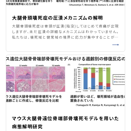
大腿骨頭壊死症の圧潰メカニズムの解明
大腿骨頭壊死症は骨頭が圧潰(陥没)してはじめて疼痛が出現
しますが、未だ圧潰の詳細なメカニズムはわかっていません。
私たちは、壊死域と健常域の境界に応力が集中することが圧
潰発生に重要であるという観点の元、研究を進めています。 1)
Baba S, Motomura G, Ikemura S, et al. J Orhop Res.
2020. 2) Utsunomiya T, Motomura G,
マウス大腿骨遠位骨端部骨壊死モデルを用いた
病態解明研究