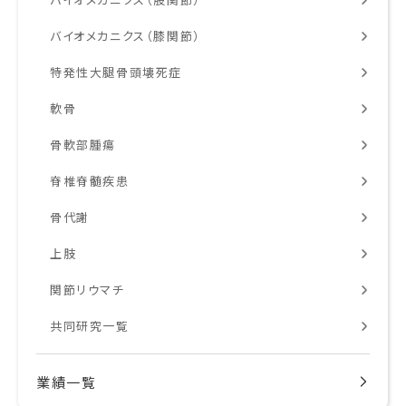
バイオメカニクス（膝関節）
特発性大腿骨頭壊死症
軟骨
骨軟部腫瘍
脊椎脊髄疾患
骨代謝
上肢
関節リウマチ
共同研究一覧
業績一覧