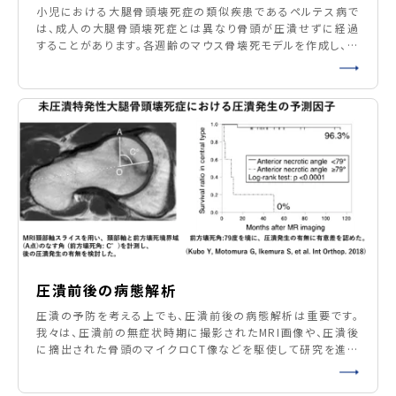
小児における大腿骨頭壊死症の類似疾患であるペルテス病で
は、成人の大腿骨頭壊死症とは異なり骨頭が圧潰せずに経過
することがあります。各週齢のマウス骨壊死モデルを作成し、年
齢が修復反応及ぼす影響についても調査しています。
圧潰前後の病態解析
圧潰の予防を考える上でも、圧潰前後の病態解析は重要です。
我々は、圧潰前の無症状時期に撮影されたMRI画像や、圧潰後
に摘出された骨頭のマイクロCT像などを駆使して研究を進め
ています。 4) Xu M, Motomura G, Ikemura S, et al.
Orthop Surg. 2022, in press. 5) Baba S, Motomura