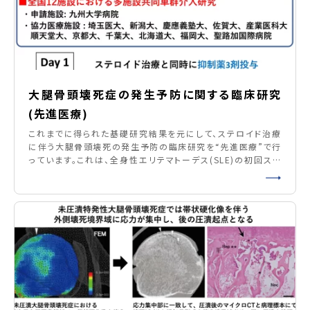
大腿骨頭壊死症の発生予防に関する臨床研究
(先進医療)
これまでに得られた基礎研究結果を元にして、ステロイド治療
に伴う大腿骨頭壊死の発生予防の臨床研究を“先進医療”で行
っています。これは、全身性エリテマトーデス(SLE)の初回ステ
ロイド治療と同時に試験薬3剤(抗血小板薬、高脂血症治療剤、
ビタミンE)を90日間併用投与し、180日後の大腿骨頭壊死発
生の有無を評価する全国12施設が参加している多施設共同試
験で、骨壊死予防効果の検証を目的としています。