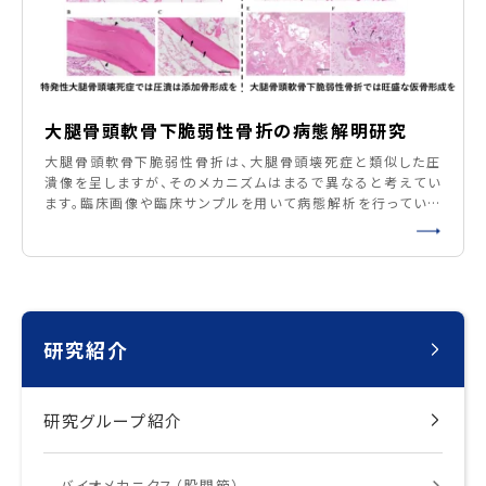
大腿骨頭軟骨下脆弱性骨折の病態解明研究
大腿骨頭軟骨下脆弱性骨折は、大腿骨頭壊死症と類似した圧
潰像を呈しますが、そのメカニズムはまるで異なると考えてい
ます。臨床画像や臨床サンプルを用いて病態解析を行っていま
す。 16) Kawano K, Motomura G, Ikemura S, et al.
Bone. 2020. 17) Kubo Y, Motomura G, Utsunomiya
T, et al. AJR Am J Roen
研究紹介
研究グループ紹介
バイオメカニクス（股関節）