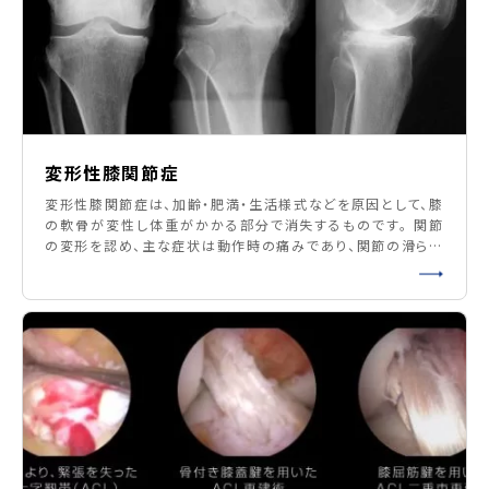
変形性膝関節症
変形性膝関節症は、加齢・肥満・生活様式などを原因として、膝
の軟骨が変性し体重がかかる部分で消失するものです。 関節
の変形を認め、主な症状は動作時の痛みであり、関節の滑らか
な動きの機能も障害されています。 痛みや動きが悪くなったこ
とにより、歩行などの日常生活動作に不自由があり、お薬など
の保存療法では効果がない場合は手術の適応となります。 方
法として、主に人工関節置換術（全置換術：大腿骨<太もも