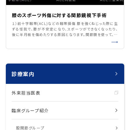
膝のスポーツ外傷に対する関節鏡視下手術
１）前十字靱帯(ACL)などの靱帯損傷 膝を強くねじった際に生
ずる怪我で、膝が不安定になり、スポーツができなくなったり、
後に半月板を傷めたりする原因となります。関節鏡を使って、膝
周囲の腱を用いた靱帯再建術を、最新の方法を用いて行ってお
り、良好な成績を得ています。 ２）半月板損傷 半月板は膝の
軟骨の荷重分散のために大切なクッションであり、断裂すると
痛みや軟骨変性の原因となります。治癒す
診療案内
外来担当医表
臨床グループ紹介
股関節グループ