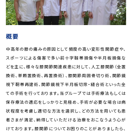
概要
中高年の膝の痛みの原因として頻度の高い変形性関節症や、
スポーツによる傷害で多い前十字靱帯損傷や半月板損傷な
どを主に、様々な膝関節関連疾患に対して、人工膝関節（全置
換術、単顆置換術、再置換術）、膝関節周囲骨切り術、関節鏡
視下靭帯再建術、関節鏡視下半月板切除・縫合術といった全
ての手術を行っております。当グループでは手術療法もしくは
保存療法の適応をしっかりと見極め、手術が必要な場合は病
状程度を考慮し適切な方法を選択し、どの方法を用いても患
者さまが満足、納得していただける治療をおこなうよう心が
けております。膝関節についてお困りのことがありましたら、