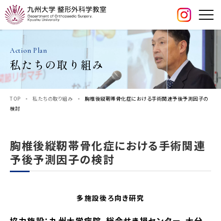
Action Plan
私たちの取り組み
TOP
-
私たちの取り組み
- 胸椎後縦靭帯骨化症における手術関連予後予測因子の
検討
胸椎後縦靭帯骨化症における手術関連
予後予測因子の検討
多施設後ろ向き研究
協力施設：九州大学病院、総合せき損センター、大分