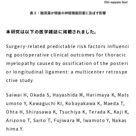
本研究は以下の医学雑誌に掲載されました。
Surgery-related predictable risk factors influenci
ng postoperative clinical outcomes for thoracic
myelopathy caused by ossification of the posteri
or longitudinal ligament: a multicenter retrospe
ctive study.
Saiwai H, Okada S, Hayashida M, Harimaya K, Mats
umoto Y, Kawaguchi KI, Kobayakawa K, Maeda T,
Ohta H, Shirasawa K, Tsuchiya K, Terada K, Kaji K,
Arizono T, Saito T, Fujiwara M, Iwamoto Y, Nakas
hima Y.