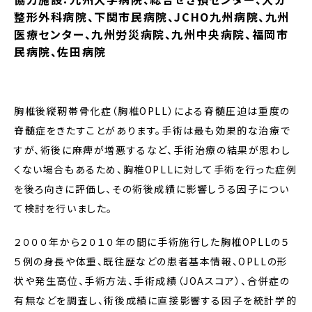
整形外科病院、下関市民病院、JCHO九州病院、九州
医療センター、九州労災病院、九州中央病院、福岡市
民病院、佐田病院
胸椎後縦靭帯骨化症（胸椎OPLL）による脊髄圧迫は重度の
脊髄症をきたすことがあります。手術は最も効果的な治療で
すが、術後に麻痺が増悪するなど、手術治療の結果が思わし
くない場合もあるため、胸椎OPLLに対して手術を行った症例
を後ろ向きに評価し、その術後成績に影響しうる因子につい
て検討を行いました。
２０００年から２０１０年の間に手術施行した胸椎OPLLの５
５例の身長や体重、既往歴などの患者基本情報、OPLLの形
状や発生高位、手術方法、手術成績（JOAスコア）、合併症の
有無などを調査し、術後成績に直接影響する因子を統計学的