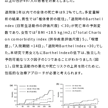
以上の合計497人の患者を対象としました。
退院後1年以内での全体の死亡率は9.1%でした。多変量解
析の結果、男性では「椎体骨折の既往」、「退院時のBarthel I
ndex (日常生活動作の評価尺度) ＜30」が死亡率の予測変
数であり、女性では「BMI <18.5 kg/m2」と「total Charls
on comorbidity index (併存疾患評価尺度) 5」、「喫煙
歴」、「入院期間 <14日」、「退院時Barthel Index <30」でし
た。本研究で男女ともにBarthel Indexの低下は、独立した
予防可能なリスク因子の1つであることがわかりました（図
１）。日常生活動作の悪化や死亡リスクの上昇を防ぐために、
包括的な治療アプローチが必要と考えられます。