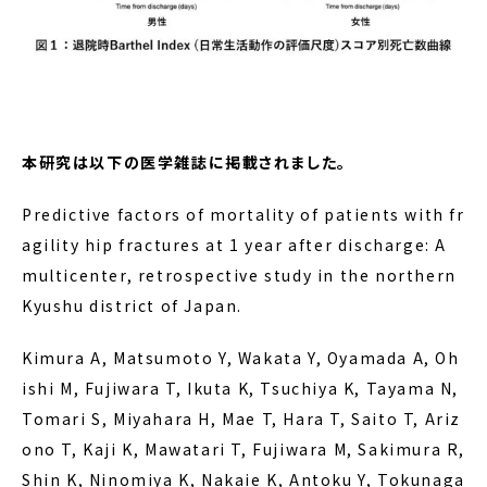
本研究は以下の医学雑誌に掲載されました。
Predictive factors of mortality of patients with fr
agility hip fractures at 1 year after discharge: A
multicenter, retrospective study in the northern
Kyushu district of Japan.
Kimura A, Matsumoto Y, Wakata Y, Oyamada A, Oh
ishi M, Fujiwara T, Ikuta K, Tsuchiya K, Tayama N,
Tomari S, Miyahara H, Mae T, Hara T, Saito T, Ariz
ono T, Kaji K, Mawatari T, Fujiwara M, Sakimura R,
Shin K, Ninomiya K, Nakaie K, Antoku Y, Tokunaga