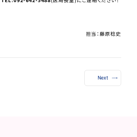
は
TEL:092-642-5488
(医局長室)にご連絡ください！
藤原稔史
Next