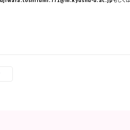
fujiwara.toshifumi.771@m.kyushu-u.ac.jp
もしく
担当：
v